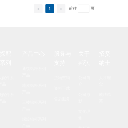
前往
页
1
<
>
探配
产品中心
服务与
关于
招贤
系列
支持
邦弘
纳士
通缆钻杆系列
产品
头配件系
货物查询
公司简
人才理
产品
介
念
地质钻杆系列
资料下载
产品
便配件系
公司掠
诚聘精
售后服务
产品
影
英
三棱钻杆系列
产品
文化理
念
螺旋钻杆系列
产品